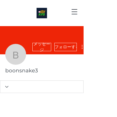
メッセー
フォローする
ジ
boonsnake3
boonsnake3