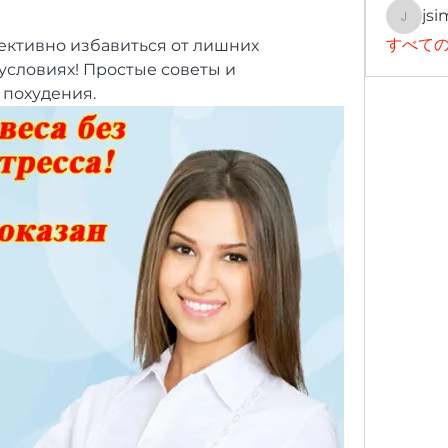
jsi
jsimith
すべての
ективно избавиться от лишних 
словиях! Простые советы и 
 похудения.