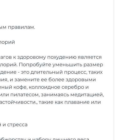
тым правилам.
алорий
гов к здоровому похудению является 
лорий. Попробуйте уменьшить размер 
дение - это длительный процесс, таких 
ия, и замените ее более здоровыми 
еный кофе, коллоидное серебро и 
или пилатесом, занимаясь медитацией, 
астойчивости., такие как плавание или 
 и стресса
бжорству и набору лишнего веса. 