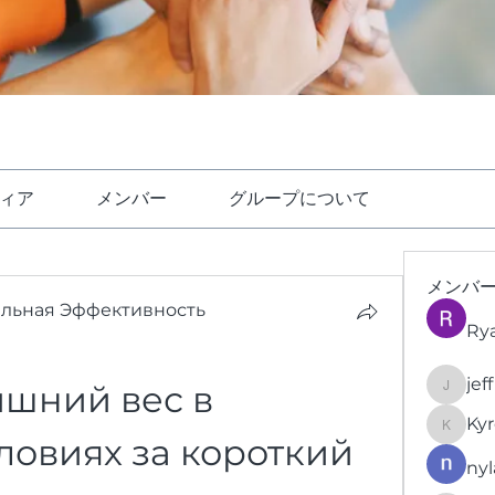
ィア
メンバー
グループについて
メンバ
ельная Эффективность
Ry
jef
ишний вес в 
jeffrey
Kyr
KyronFi
овиях за короткий 
nyl