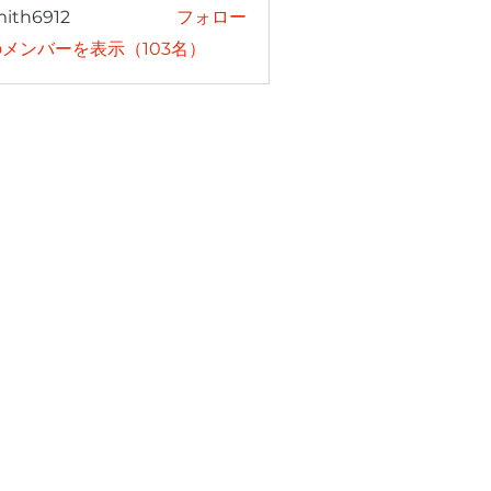
mith6912
フォロー
6912
メンバーを表示（103名）