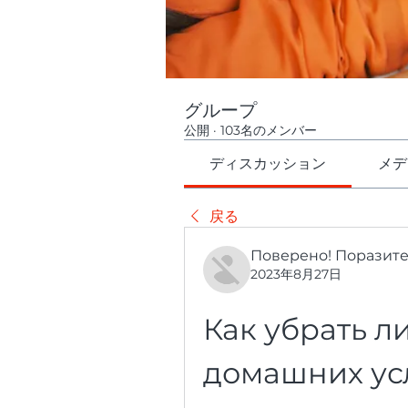
グループ
公開
·
103名のメンバー
ディスカッション
メデ
戻る
Поверено! Поразит
2023年8月27日
Как убрать л
домашних усл