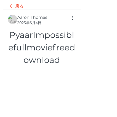
戻る
Aaron Thomas
2023年6月4日
PyaarImpossibl
efullmoviefreed
ownload