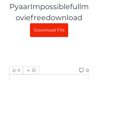
PyaarImpossiblefullm
oviefreedownload
Download File
0
0
Write a comment...
グループについて
グループへようこそ！他のメンバー
と交流したり、最新情報をチェック
したり、動画をシェアすることもで
きます。