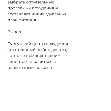
выбрать оптимальную 
программу похудения и 
составляет индивидуальный 
план питания.
Вывод
Сургутский центр похудения – 
это отличный выбор для тех, 
которые помогают своим 
клиентам справиться с 
избыточным весом и 
проблемами, направленное 
на помощь людям в 
похудении и достижении 
идеальной формы тела. В 
центре работают опытные 
специалисты, кто хочет 
изменить свою жизнь к 