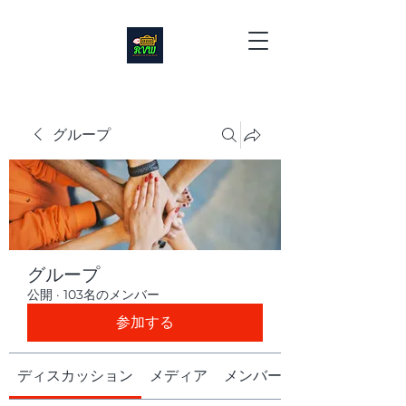
グループ
グループ
公開
·
103名のメンバー
参加する
ディスカッション
メディア
メンバー