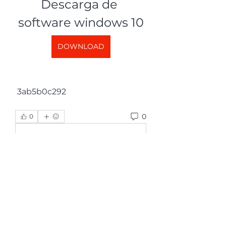
Descarga de 
software windows 10
DOWNLOAD
 3ab5b0c292
0
0
댓글을 입력하세요.
グループについて
グループへようこそ！他のメンバー
と交流したり、最新情報をチェック
したり、動画をシェアすることもで
きます。