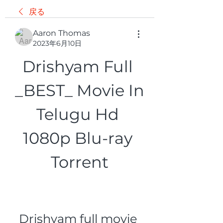
戻る
Aaron Thomas
2023年6月10日
Drishyam Full 
_BEST_ Movie In 
Telugu Hd 
1080p Blu-ray 
Torrent
Drishyam full movie 