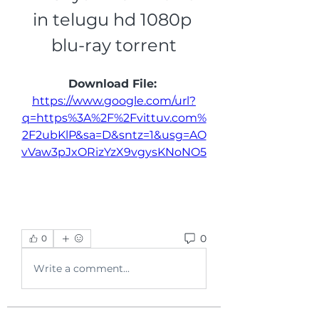
in telugu hd 1080p 
blu-ray torrent
Download File: 
https://www.google.com/url?
q=https%3A%2F%2Fvittuv.com%
2F2ubKlP&sa=D&sntz=1&usg=AO
vVaw3pJxORizYzX9vgysKNoNO5
0
0
Write a comment...