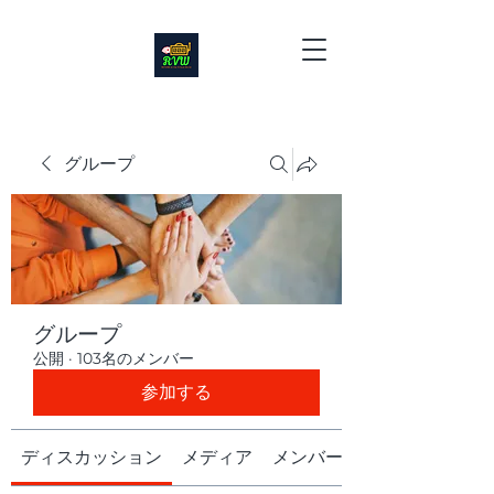
グループ
グループ
公開
·
103名のメンバー
参加する
ディスカッション
メディア
メンバー