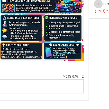
jsi
jsimith
すべての
閲覧数：2