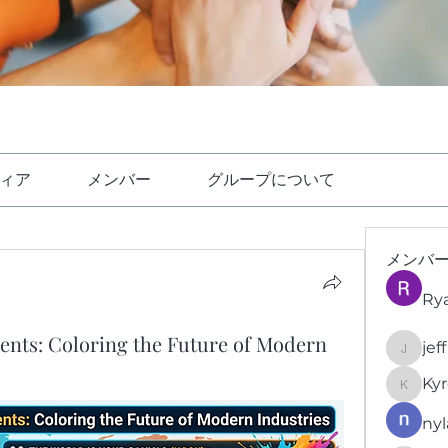
ィア
メンバー
グループについて
メンバ
Ry
ents: Coloring the Future of Modern
jef
jeffrey
Kyr
KyronFi
nyl