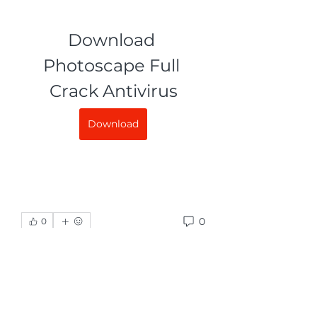
Download 
Photoscape Full 
Crack Antivirus
Download
0
0
Write a comment...
グループについて