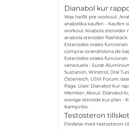
Dianabol kur rappo
Was heißt pre workout, Anab
anabolika kaufen – Kaufen si
workout Anabola steroider no
anabola steroider flashback 
Esteroides orales funcionan 
comprar oxandrolona de baye
Esteroides orales funcionan 
venezuela - Surat Aluminium.
Sustanon, Winstrol, Oral Tur
Österreich. USVI Forum: Islan
Page. User: Dianabol kur rap
Member, About: Dianabol kur
sverige steroide kur plan - K
&amp;nbs. 
Testosteron tillsko
Fördelar med testosteron ti