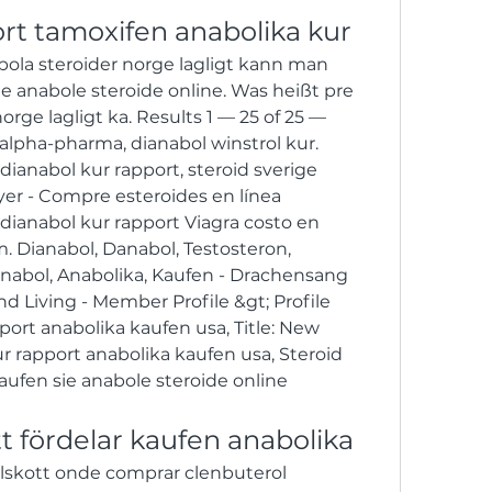
rt tamoxifen anabolika kur
ola steroider norge lagligt kann man 
e anabole steroide online. Was heißt pre 
rge lagligt ka. Results 1 — 25 of 25 — 
alpha-pharma, dianabol winstrol kur. 
dianabol kur rapport, steroid sverige 
r - Compre esteroides en línea 
dianabol kur rapport Viagra costo en 
 Dianabol, Danabol, Testosteron, 
inabol, Anabolika, Kaufen - Drachensang 
d Living - Member Profile &gt; Profile 
port anabolika kaufen usa, Title: New 
 rapport anabolika kaufen usa, Steroid 
aufen sie anabole steroide online 
tt fördelar kaufen anabolika
llskott onde comprar clenbuterol 