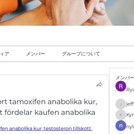
ィア
メンバー
グループについて
メンバ
Ry
rt tamoxifen anabolika kur, 
jef
jeffrey
tt fördelar kaufen anabolika
Kyr
KyronFi
nyl
en anabolika kur, testosteron tillskott 