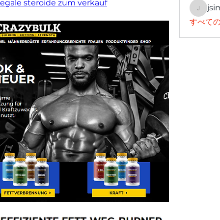
 Legale steroide zum verkauf
jsi
jsimith
すべての