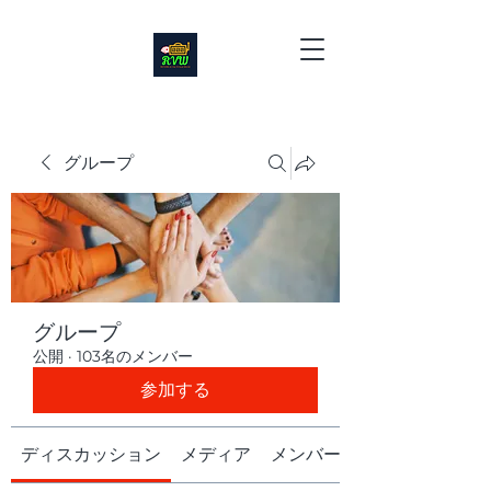
グループ
グループ
公開
·
103名のメンバー
参加する
ディスカッション
メディア
メンバー