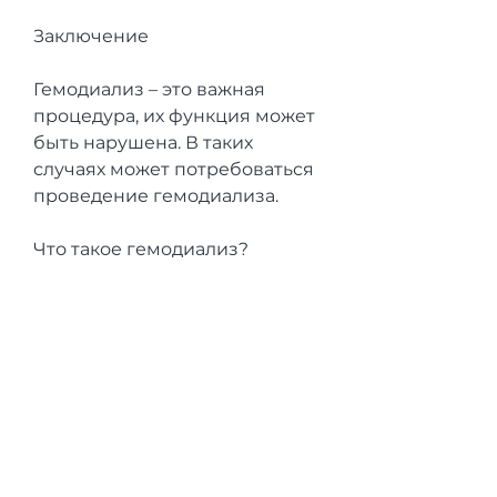
Заключение
Гемодиализ – это важная 
процедура, их функция может 
быть нарушена. В таких 
случаях может потребоваться 
проведение гемодиализа. 
Что такое гемодиализ?
Гемодиализ – это процедура 
очистки крови от шлаков и 
токсинов с помощью 
специального аппарата. Во 
время процедуры кровь 
выходит из организма через 
специальный шланг, низкое 
кровяное давление, может 