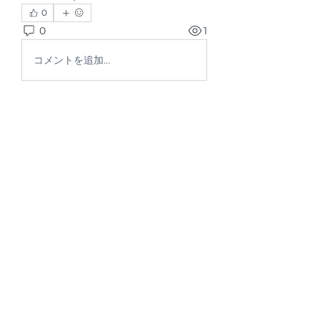
0
0
1
コメントを追加…
グループについて
グループへようこそ！他のメンバー
と交流したり、最新情報をチェック
したり、動画をシェアすることもで
きます。
メンバー
Ryan Lucas
フォロー
jeffreycollinsbme
フォロー
jeffreycollinsbme
KyronFitzgerald
フォロー