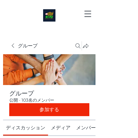
グループ
グループ
公開
·
103名のメンバー
参加する
ディスカッション
メディア
メンバー