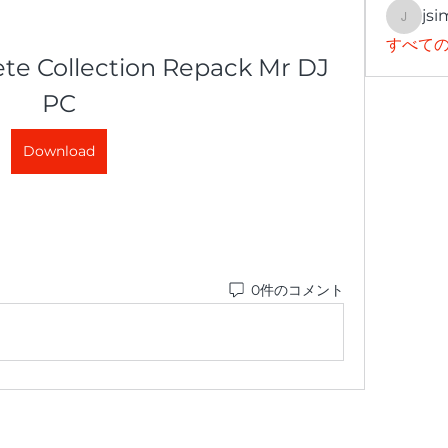
jsi
jsimith
すべての
te Collection Repack Mr DJ 
PC
Download
0件のコメント