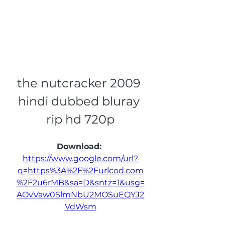
the nutcracker 2009 
hindi dubbed bluray 
rip hd 720p
Download: 
https://www.google.com/url?
q=https%3A%2F%2Furlcod.com
%2F2u6rMB&sa=D&sntz=1&usg=
AOvVaw0SlmNbU2MOSuEQYJ2
VdWsm