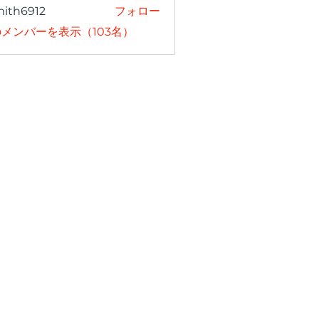
mith6912
フォロー
6912
メンバーを表示（103名）