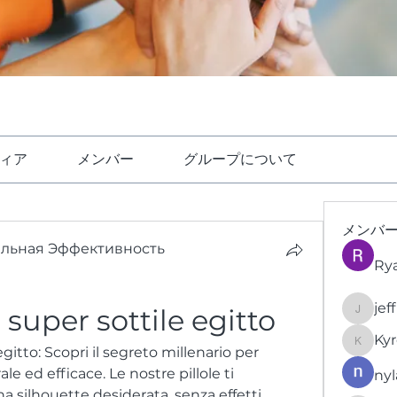
ィア
メンバー
グループについて
メンバ
ельная Эффективность
Ry
jef
a super sottile egitto
jeffrey
Kyr
KyronFi
egitto: Scopri il segreto millenario per 
 ed efficace. Le nostre pillole ti 
nyl
 silhouette desiderata, senza effetti 