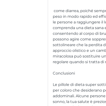
 come diarrea, poiché sempre più persone cercano modi per perdere 
peso in modo rapido ed effic
le persone a raggiungere il 
comprenda una dieta sana e l'
consentendo al corpo di bruci
possono agire come soppress
sottolineare che la perdita d
approccio olistico e un cambi
miracolosa può sostituire una 
regolare quando si tratta d
Conclusioni
Le pillole di dieta super sot
per coloro che desiderano 
addominali. Alcune persone 
sonno, la tua salute è prezi