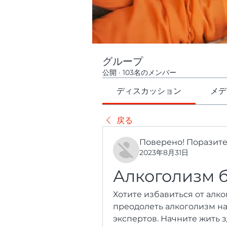
グループ
公開
·
103名のメンバー
ディスカッション
メデ
戻る
Поверено! Поразит
2023年8月31日
Алкоголизм б
Хотите избавиться от алко
преодолеть алкоголизм на
экспертов. Начните жить 