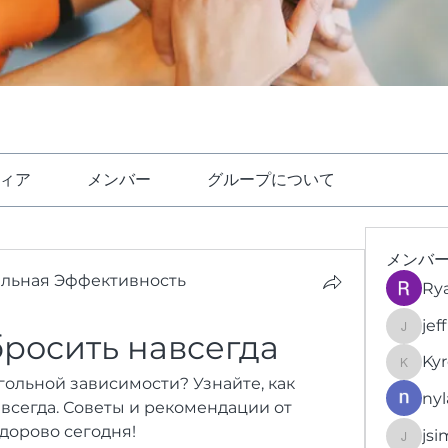
ィア
メンバー
グループについて
メンバ
ельная Эффективность
Ry
jef
росить навсегда
jeffrey
Kyr
KyronFi
гольной зависимости? Узнайте, как 
nyl
всегда. Советы и рекомендации от 
здорово сегодня!
jsi
jsimith