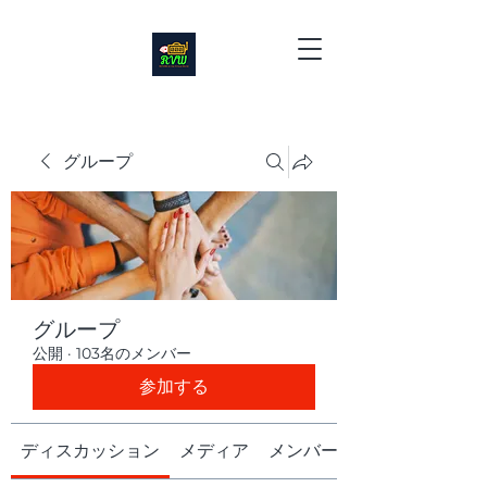
グループ
グループ
公開
·
103名のメンバー
参加する
ディスカッション
メディア
メンバー