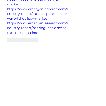
market
https://www.emergenresearch.com/i
ndustry-report/extracorporeal-shock-
wave-lithotripsy-market
https://www.emergenresearch.com/i
ndustry-report/hearing-loss-disease-
treatment-market
Like
Reply
グループについて
グループへようこそ！他のメンバー
と交流したり、最新情報をチェック
したり、動画をシェアすることもで
きます。
メンバー
Ryan Lucas
フォロー