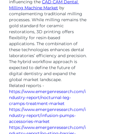
influencing the 
CAD CAM Dental 
Milling Machine Market
 by 
complementing traditional milling 
processes. While milling remains the 
gold standard for ceramic 
restorations, 3D printing offers 
flexibility for resin-based 
applications. The combination of 
these technologies enhances dental 
laboratories’ efficiency and precision. 
The hybrid workflow approach is 
expected to define the future of 
digital dentistry and expand the 
global market landscape.
Related reports - 
https://www.emergenresearch.com/i
ndustry-report/nocturnal-leg-
cramps-treatment-market
https://www.emergenresearch.com/i
ndustry-report/infusion-pumps-
accessories-market
https://www.emergenresearch.com/i
ndustry-report/no-sting-barrier-