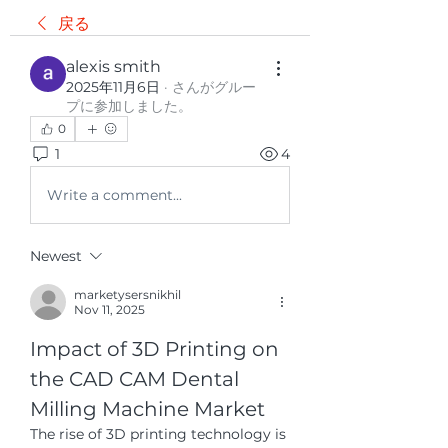
戻る
alexis smith
2025年11月6日
·
さんがグルー
プに参加しました。
0
1
4
Write a comment...
Newest
marketysersnikhil
Nov 11, 2025
Impact of 3D Printing on 
the CAD CAM Dental 
Milling Machine Market
The rise of 3D printing technology is 