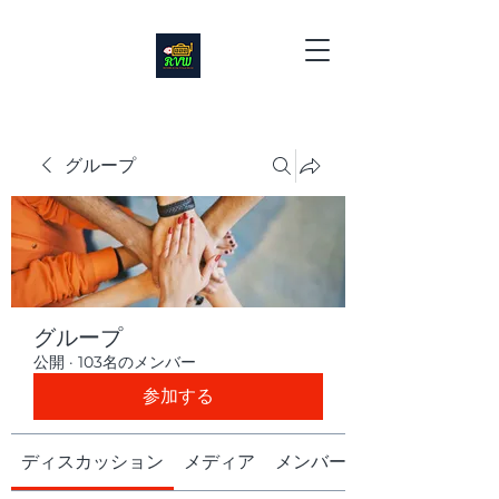
グループ
グループ
公開
·
103名のメンバー
参加する
ディスカッション
メディア
メンバー