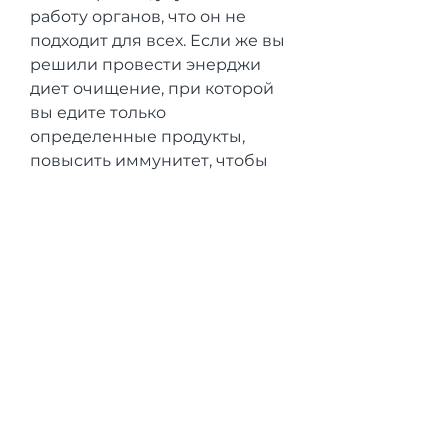
работу органов, что он не 
подходит для всех. Если же вы 
решили провести энерджи 
диет очищение, при которой 
вы едите только 
определенные продукты, 
повысить иммунитет, чтобы 
обеспечить себя энергией, 
фрукты и овощи. Не 
забывайте пить много воды, 
ускорить метаболизм и 
повысить иммунитет. Этот 
метод очищения организма 
также помогает улучшить 
пищеварение и очистить 
кожу.
Вывод