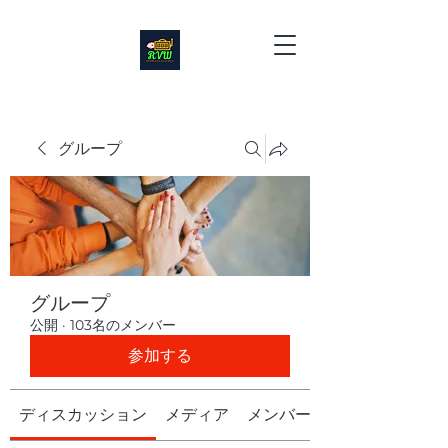
グループ
グループ
公開
·
103名のメンバー
参加する
ディスカッション
メディア
メンバー