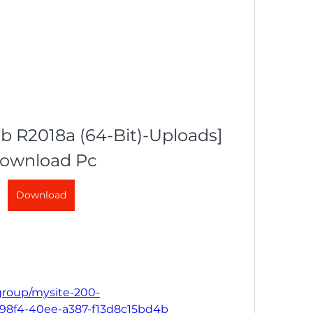
 R2018a (64-Bit)-Uploads] 
ownload Pc
Download
group/mysite-200-
-98f4-40ee-a387-f13d8c15bd4b