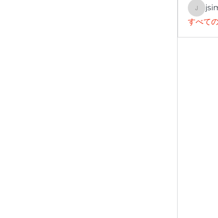
jsi
jsimith
すべての