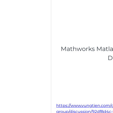
Mathworks Matlab
D
https://www.vungtien.com/
group/discussion/92df8d4c