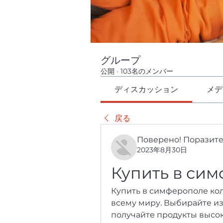
グループ
公開
·
103名のメンバー
ディスカッション
メデ
戻る
Поверено! Поразит
2023年8月30日
Купить в си
Купить в симферополе кол
всему миру. Выбирайте из
получайте продукты высок