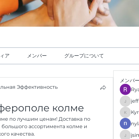
ィア
メンバー
グループについて
メンバ
ельная Эффективность
Ry
jef
мферополе колме
jeffrey
Kyr
KyronFi
ме по лучшим ценам! Доставка по 
nyl
 большого ассортимента колме и 
ого качества.
jsi
jsimith