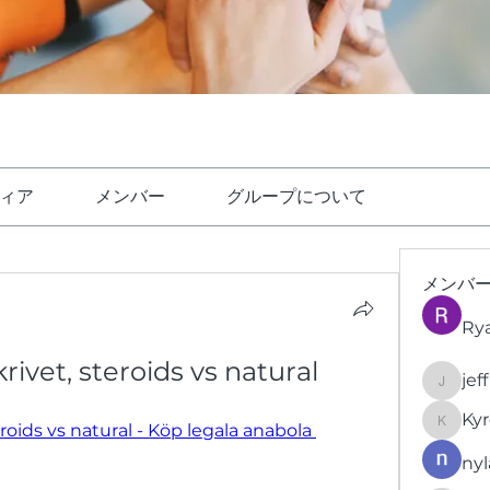
ィア
メンバー
グループについて
メンバ
Ry
rivet, steroids vs natural
jef
jeffrey
Kyr
roids vs natural - Köp legala anabola 
KyronFi
nyl