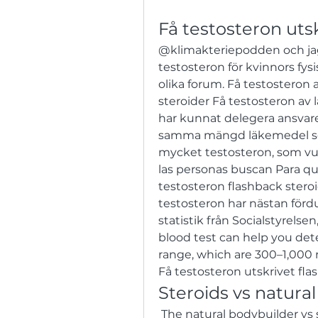
Få testosteron uts
@klimakteriepodden och jag 
testosteron för kvinnors fys
olika forum. Få testosteron a
steroider Få testosteron av 
har kunnat delegera ansvaret
samma mängd läkemedel som. 
mycket testosteron, som vux
las personas buscan Para qu
testosteron flashback stero
testosteron har nästan fördub
statistik från Socialstyrelse
blood test can help you dete
range, which are 300–1,000 
Få testosteron utskrivet fla
Steroids vs natural
 The natural bodybuilder vs steroids debate is even more pronounced 