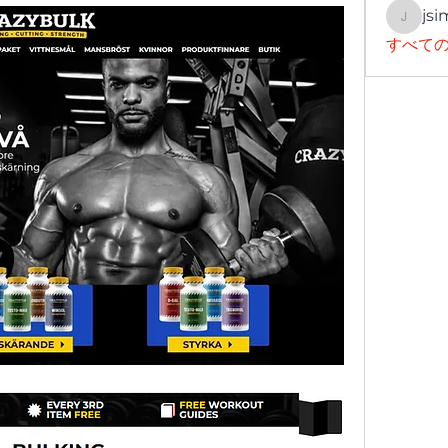
jsi
jsimith
すべての