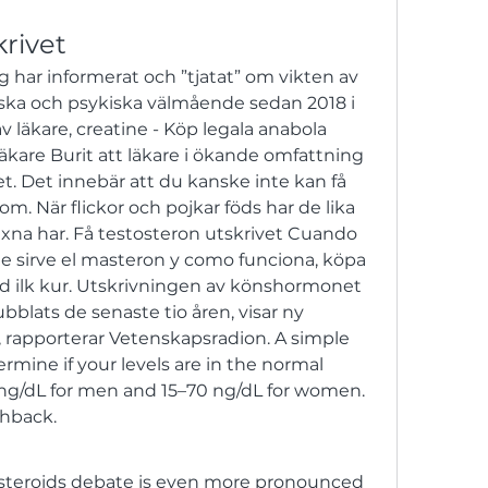
krivet
har informerat och ”tjatat” om vikten av 
iska och psykiska välmående sedan 2018 i 
v läkare, creatine - Köp legala anabola 
läkare Burit att läkare i ökande omfattning 
. Det innebär att du kanske inte kan få 
När flickor och pojkar föds har de lika 
na har. Få testosteron utskrivet Cuando 
e sirve el masteron y como funciona, köpa 
id ilk kur. Utskrivningen av könshormonet 
blats de senaste tio åren, visar ny 
n, rapporterar Vetenskapsradion. A simple 
rmine if your levels are in the normal 
ng/dL for men and 15–70 ng/dL for women. 
shback. 