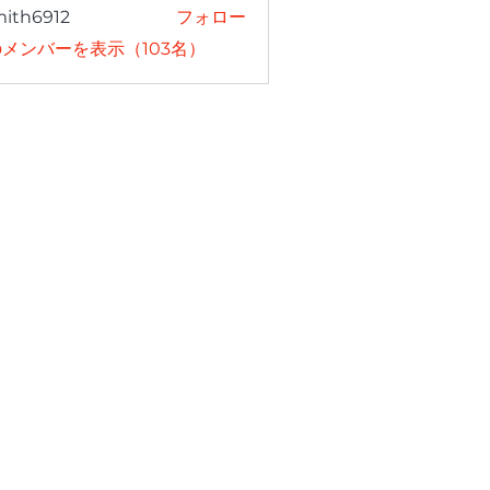
mith6912
フォロー
6912
メンバーを表示（103名）