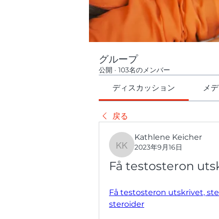
グループ
公開
·
103名のメンバー
ディスカッション
メデ
戻る
Kathlene Keicher
2023年9月16日
Kathlene Keicher
Få testosteron utsk
Få testosteron utskrivet, ste
steroider