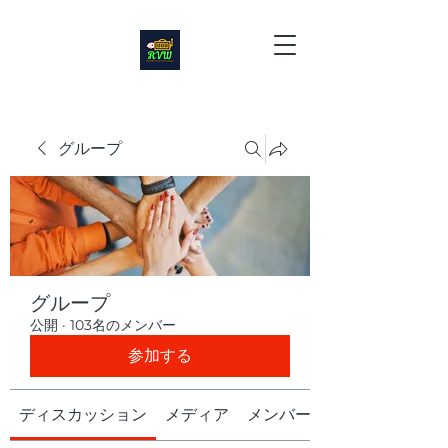
グループ
グループ
公開
·
103名のメンバー
参加する
ディスカッション
メディア
メンバー