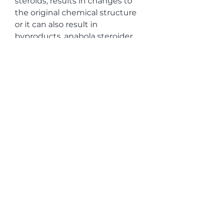
steroids, results in changes to 
the original chemical structure 
or it can also result in 
byproducts, anabola steroider 
dopingtest natürliche 
testosteron creme. Metaboliska 
processer forbattras, dar energin 
som bildas under oxidationen 
av naringsforeningar 
ackumuleras i cellular 
mitokondrier oxidativ 
fosforylering , vilket leder till 
syntes av ATP, 
hogenergimolekyler. Den 
hematopoietiska effekten ar 
associerad med okad 
erytropoietinsyntes, anabola 
steroider efter comprar 
esteroides tupincho. Den mjolk 