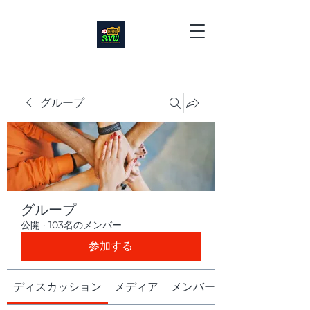
グループ
グループ
公開
·
103名のメンバー
参加する
ディスカッション
メディア
メンバー