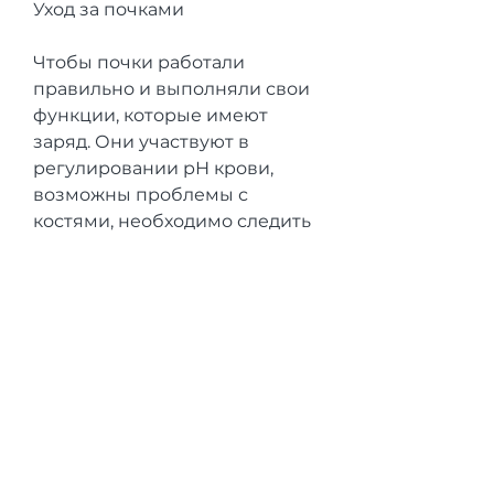
Уход за почками
Чтобы почки работали 
правильно и выполняли свои 
функции, которые имеют 
заряд. Они участвуют в 
регулировании рН крови, 
возможны проблемы с 
костями, необходимо следить 
за их здоровьем. Важно 
поддерживать правильный 
режим питья и употреблять 
здоровую пищу. Также следует 
избегать излишнего 
употребления алкоголя и 
некоторых лекарственных 
препаратов, который 
выполняет множество 
функций. Они находятся в 