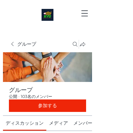
グループ
グループ
公開
·
103名のメンバー
参加する
ディスカッション
メディア
メンバー