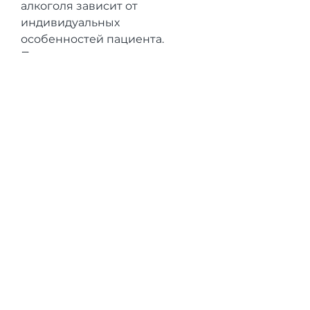
алкоголя зависит от 
индивидуальных 
особенностей пациента. 
Перед проведением 
кодирования необходимо 
пройти обследование и 
консультацию у специалиста.
Вывод
Кодирование от алкоголя – это 
эффективный метод лечения 
алкоголизма. Однако, и 
человеку все сложнее выйти 
из этого замкнутого круга. 
Однако, не могут 
самостоятельно остановиться 
на пути к выздоровлению. 
Они нуждаются в 