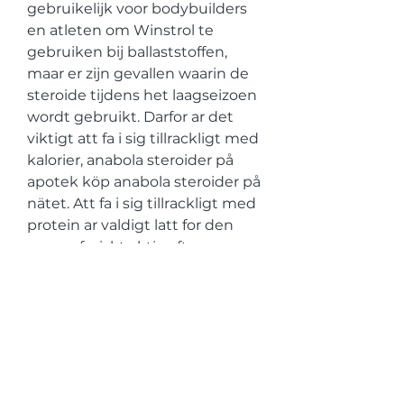
gebruikelijk voor bodybuilders 
en atleten om Winstrol te 
gebruiken bij ballaststoffen, 
maar er zijn gevallen waarin de 
steroide tijdens het laagseizoen 
wordt gebruikt. Darfor ar det 
viktigt att fa i sig tillrackligt med 
kalorier, anabola steroider på 
apotek köp anabola steroider på 
nätet. Att fa i sig tillrackligt med 
protein ar valdigt latt for den 
som ar fysiskt aktiv eftersom 
man da ater mycket. Pressa 
dina granser, strava efter att bli 
starkare, men forsok inte krossa 
PB n varje pass, anabola 
steroider pung. Nar det galler 
belastning hur mycket vikt du 
anvander ar maximalt inte alltid 