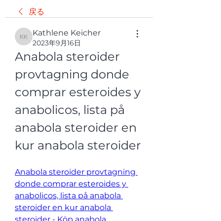
戻る
Kathlene Keicher
Kathlene Keicher
2023年9月16日
Anabola steroider 
provtagning donde 
comprar esteroides y 
anabolicos, lista på 
anabola steroider en 
kur anabola steroider
Anabola steroider provtagning 
donde comprar esteroides y 
anabolicos, lista på anabola 
steroider en kur anabola 
steroider - Köp anabola 