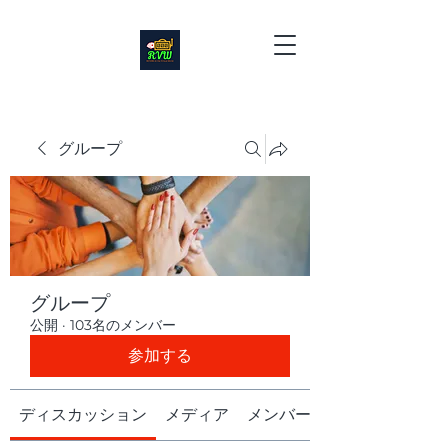
グループ
グループ
公開
·
103名のメンバー
参加する
ディスカッション
メディア
メンバー