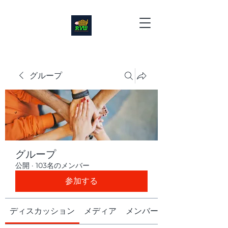
グループ
グループ
公開
·
103名のメンバー
参加する
ディスカッション
メディア
メンバー