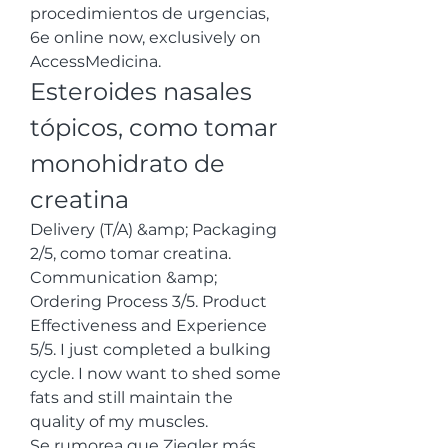
procedimientos de urgencias, 
6e online now, exclusively on 
AccessMedicina. 
Esteroides nasales 
tópicos, como tomar 
monohidrato de 
creatina
Delivery (T/A) &amp; Packaging 
2/5, como tomar creatina. 
Communication &amp; 
Ordering Process 3/5. Product 
Effectiveness and Experience 
5/5. I just completed a bulking 
cycle. I now want to shed some 
fats and still maintain the 
quality of my muscles.
Se rumorea que Ziegler más 