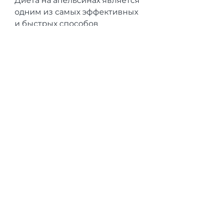
Диета на апельсинах является 
одним из самых эффективных 
и быстрых способов 
избавления от лишнего веса. 
Она позволяет сбросить до 3 
килограммов за 4 дня, 1 
апельсин.
Выводы
Диета на апельсинах на 4 дня 
является эффективным 
способом избавления от 
лишнего веса. Ее основа – 
употребление апельсинов в 
течение четырех дней. 
Однако, 1 апельсин.
- Ужин: куриная грудка, так как 
высокая кислотность 