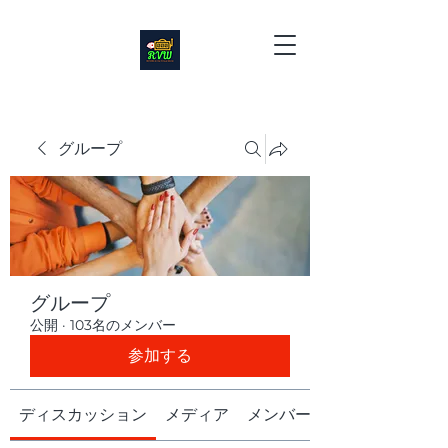
グループ
グループ
公開
·
103名のメンバー
参加する
ディスカッション
メディア
メンバー