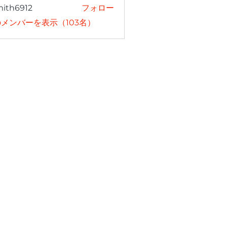
mith6912
フォロー
6912
メンバーを表示（103名）