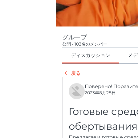
グループ
公開
·
103名のメンバー
ディスカッション
メデ
戻る
Поверено! Поразит
2023年8月28日
Готовые средс
обертывания
Предлагаем готовые средс