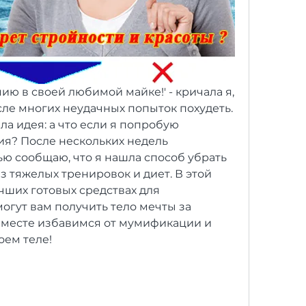
ию в своей любимой майке!' - кричала я, 
ле многих неудачных попыток похудеть. 
ла идея: а что если я попробую 
я? После нескольких недель 
ю сообщаю, что я нашла способ убрать 
 тяжелых тренировок и диет. В этой 
учших готовых средствах для 
огут вам получить тело мечты за 
вместе избавимся от мумификации и 
оем теле!