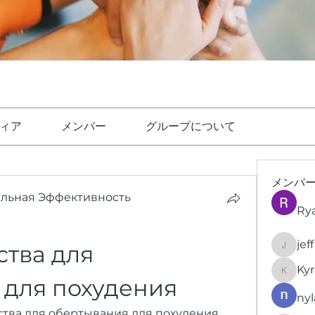
ィア
メンバー
グループについて
メンバ
ельная Эффективность
Ry
jef
тва для 
jeffrey
Kyr
KyronFi
 для похудения
nyl
тва для обертывания для похудения, 