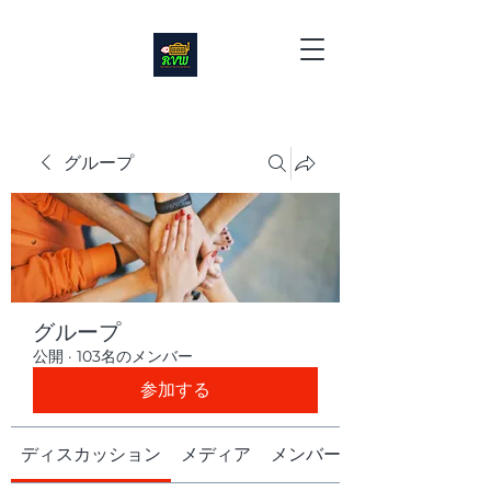
グループ
グループ
公開
·
103名のメンバー
参加する
ディスカッション
メディア
メンバー