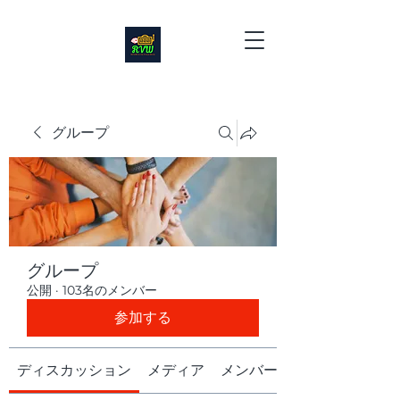
グループ
グループ
公開
·
103名のメンバー
参加する
ディスカッション
メディア
メンバー