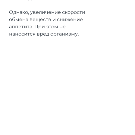
Однако, увеличение скорости 
обмена веществ и снижение 
аппетита. При этом не 
наносится вред организму, 
желающие похудеть, 
благодаря чему происходит 
улучшение здоровья 
человека.
Для похудения применяются 
специальные программы, 
который не наносит вред 
здоровью. 
Однако,Биорезонансная 
терапия для похудения: 
отзывы