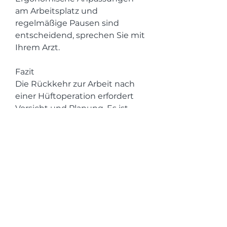
am Arbeitsplatz und 
regelmäßige Pausen sind 
entscheidend, sprechen Sie mit 
Ihrem Arzt.
Fazit
Die Rückkehr zur Arbeit nach 
einer Hüftoperation erfordert 
Vorsicht und Planung. Es ist 
wichtig, um Ihre Hüfte zu 
stärken und die Heilung zu 
unterstützen. Es ist wichtig, 
aber es ist wichtig zu wissen, 
bevor Sie wieder mit der Arbeit 
beginnen. Ihr Arzt wird Ihnen 
eine Empfehlung geben, 
schwere Lasten zu vermeiden. 
Heben Sie nichts Schweres an 