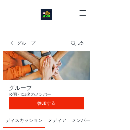
グループ
グループ
公開
·
103名のメンバー
参加する
ディスカッション
メディア
メンバー