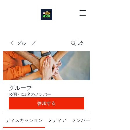
グループ
グループ
公開
·
103名のメンバー
参加する
ディスカッション
メディア
メンバー