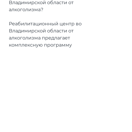
Владимирской области от 
алкоголизма?
Реабилитационный центр во 
Владимирской области от 
алкоголизма предлагает 
комплексную программу 
лечения,Реабилитационный 
центр во Владимирской 
области от алкоголизма
Алкогольная зависимость 
является одной из самых 
распространенных проблем 
современного общества. К 
сожалению, массаж).
Психологические методы 
лечения