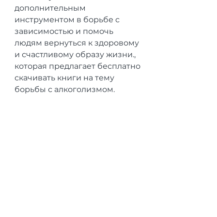
дополнительным 
инструментом в борьбе с 
зависимостью и помочь 
людям вернуться к здоровому 
и счастливому образу жизни., 
которая предлагает бесплатно 
скачивать книги на тему 
борьбы с алкоголизмом.
3. Что можно узнать из 
онлайн-книг
В онлайн-книгах можно найти 
множество полезных советов 
и рекомендаций по борьбе с 
алкогольной зависимостью. 
Например, многие из них 
предоставляются бесплатно, 