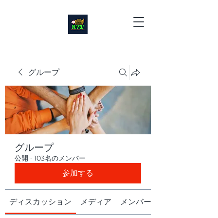
グループ
グループ
公開
·
103名のメンバー
参加する
ディスカッション
メディア
メンバー