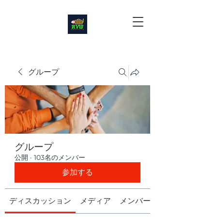
グループ
グループ
公開
·
103名のメンバー
参加する
ディスカッション
メディア
メンバー