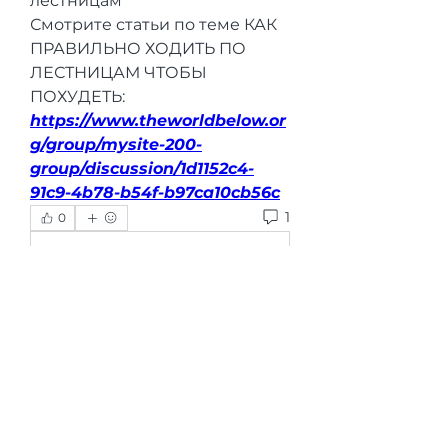
лестницам 
Смотрите статьи по теме КАК 
ПРАВИЛЬНО ХОДИТЬ ПО 
ЛЕСТНИЦАМ ЧТОБЫ 
ПОХУДЕТЬ:
https://www.theworldbelow.or
g/group/mysite-200-
group/discussion/1d1152c4-
91c9-4b78-b54f-b97ca10cb56c
1
0
Escribir un comentario...
Lo más nuevo
ishadeshpande15
06 oct 2025
A 
Photovoltaic Energy Storage 
Direct Current (DC) Flexibility 