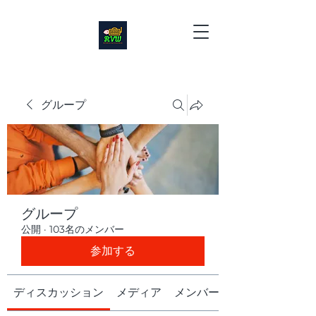
グループ
グループ
公開
·
103名のメンバー
参加する
ディスカッション
メディア
メンバー