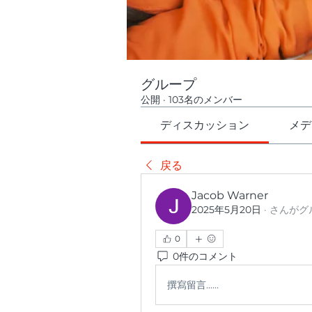
グループ
公開
·
103名のメンバー
ディスカッション
メデ
戻る
Jacob Warner
2025年5月20日
·
さんがグ
0
0件のコメント
撰寫留言......