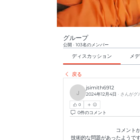
グループ
公開
·
103名のメンバー
ディスカッション
メデ
戻る
jsimith6912
2024年12月4日
·
さんがグ
jsimith6912
0
0件のコメント
コメント
技術的な問題があったようで