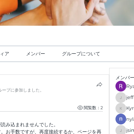
ィア
メンバー
グループについて
メンバ
Ry
ループに参加しました。
jef
jeffrey
閲覧数：2
Kyr
KyronFi
nyl
が読み込まれませんでした。
jsi
す。お手数ですが、再度接続するか、ページを再
jsimith