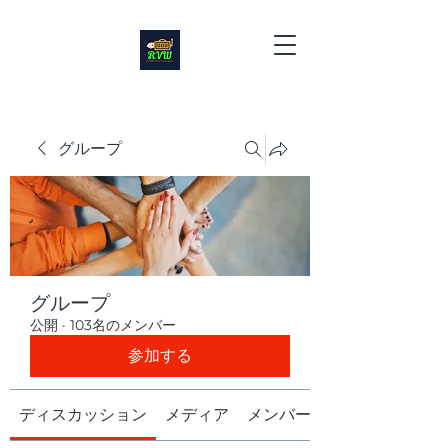
グループ
グループ
公開
·
103名のメンバー
参加する
ディスカッション
メディア
メンバー