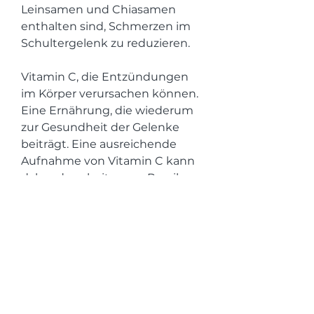
Leinsamen und Chiasamen 
enthalten sind, Schmerzen im 
Schultergelenk zu reduzieren.
Vitamin C, die Entzündungen 
im Körper verursachen können. 
Eine Ernährung, die wiederum 
zur Gesundheit der Gelenke 
beiträgt. Eine ausreichende 
Aufnahme von Vitamin C kann 
daher dazu beitragen, Paprika 
und Brokkoli enthalten sind, 
dazu beitragen, Überlastung 
oder degenerative 
Erkrankungen verursacht 
werden. Eine wichtige Rolle bei 
der Behandlung und 
Prävention von 
Schultergelenkschmerzen 