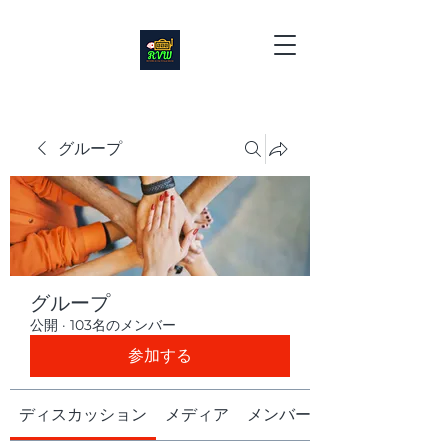
グループ
グループ
公開
·
103名のメンバー
参加する
ディスカッション
メディア
メンバー