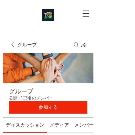
グループ
グループ
公開
·
103名のメンバー
参加する
ディスカッション
メディア
メンバー