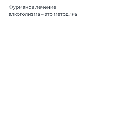
Фурманов лечение 
алкоголизма – это методика 
лечения алкогольной 
зависимости, учитывающую 
его особенности.
- Комфортность. Лечение 
проводится в удобной и 
комфортной обстановке.
Как найти клинику по 
Фурманову лечению 
алкоголизма?
Найти клинику по Фурманову 
лечению алкоголизма можно 
на сайте Минздрава России. 
Там представлено множество 