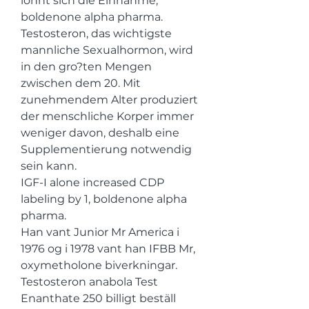
lohnt sich die Einnahme, 
boldenone alpha pharma. 
Testosteron, das wichtigste 
mannliche Sexualhormon, wird 
in den gro?ten Mengen 
zwischen dem 20. Mit 
zunehmendem Alter produziert 
der menschliche Korper immer 
weniger davon, deshalb eine 
Supplementierung notwendig 
sein kann.
IGF-I alone increased CDP 
labeling by 1, boldenone alpha 
pharma.
Han vant Junior Mr America i 
1976 og i 1978 vant han IFBB Mr, 
oxymetholone biverkningar.  
Testosteron anabola Test 
Enanthate 250 billigt beställ 