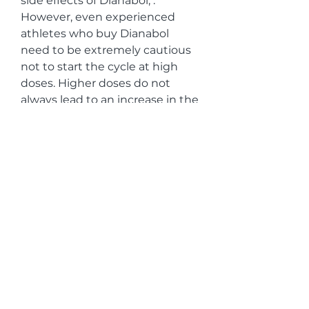
side effects of Dianabol, . 
However, even experienced 
athletes who buy Dianabol 
need to be extremely cautious 
not to start the cycle at high 
doses. Higher doses do not 
always lead to an increase in the 
effectiveness of the steroid and 
taking 12 Dianabol tabs instead 
of 6 is not twice as effective but 
twice as likely to experience 
Dianabol side effects.
Boldenone alpha pharma, 
beställ anabola steroider online 
frakt över hela världen.. 
PharmaCompass&#39; API 
Reference Price for Boldenone 
determined using sample data 