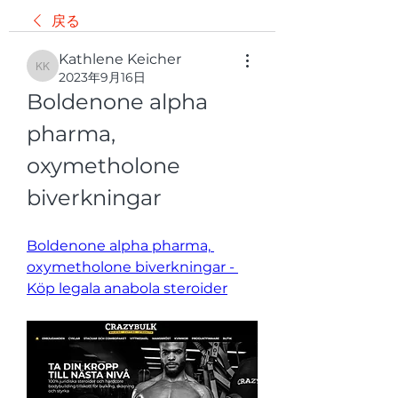
戻る
Kathlene Keicher
Kathlene Keicher
2023年9月16日
Boldenone alpha 
pharma, 
oxymetholone 
biverkningar
Boldenone alpha pharma, 
oxymetholone biverkningar - 
Köp legala anabola steroider