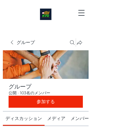
グループ
グループ
公開
·
103名のメンバー
参加する
ディスカッション
メディア
メンバー