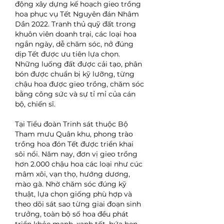
động xây dựng kế hoạch gieo trồng 
hoa phục vụ Tết Nguyên đán Nhâm 
Dần 2022. Tranh thủ quỹ đất trong 
khuôn viên doanh trại, các loại hoa 
ngắn ngày, dễ chăm sóc, nở đúng 
dịp Tết được ưu tiên lựa chọn. 
Những luống đất được cải tạo, phân 
bón được chuẩn bị kỹ lưỡng, từng 
chậu hoa được gieo trồng, chăm sóc 
bằng công sức và sự tỉ mỉ của cán 
bộ, chiến sĩ.
Tại Tiểu đoàn Trinh sát thuộc Bộ 
Tham mưu Quân khu, phong trào 
trồng hoa đón Tết được triển khai 
sôi nổi. Năm nay, đơn vị gieo trồng 
hơn 2.000 chậu hoa các loại như cúc 
mâm xôi, vạn thọ, hướng dương, 
mào gà. Nhờ chăm sóc đúng kỹ 
thuật, lựa chọn giống phù hợp và 
theo dõi sát sao từng giai đoạn sinh 
trưởng, toàn bộ số hoa đều phát 