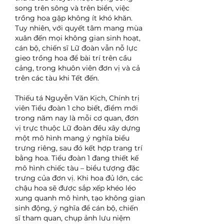
song trên sông và trên biển, việc 
trồng hoa gặp không ít khó khăn. 
Tuy nhiên, với quyết tâm mang mùa 
xuân đến mọi không gian sinh hoạt, 
cán bộ, chiến sĩ Lữ đoàn vẫn nỗ lực 
gieo trồng hoa để bài trí trên cầu 
cảng, trong khuôn viên đơn vị và cả 
trên các tàu khi Tết đến.
Thiếu tá Nguyễn Văn Kịch, Chính trị 
viên Tiểu đoàn 1 cho biết, điểm mới 
trong năm nay là mỗi cơ quan, đơn 
vị trực thuộc Lữ đoàn đều xây dựng 
một mô hình mang ý nghĩa biểu 
trưng riêng, sau đó kết hợp trang trí 
bằng hoa. Tiểu đoàn 1 đang thiết kế 
mô hình chiếc tàu – biểu tượng đặc 
trưng của đơn vị. Khi hoa đủ lớn, các 
chậu hoa sẽ được sắp xếp khéo léo 
xung quanh mô hình, tạo không gian 
sinh động, ý nghĩa để cán bộ, chiến 
sĩ tham quan, chụp ảnh lưu niệm 