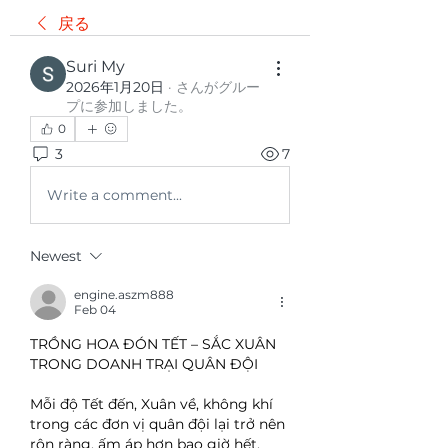
戻る
Suri My
2026年1月20日
·
さんがグルー
プに参加しました。
0
3
7
Write a comment...
Newest
engine.aszm888
Feb 04
TRỒNG HOA ĐÓN TẾT – SẮC XUÂN 
TRONG DOANH TRẠI QUÂN ĐỘI
Mỗi độ Tết đến, Xuân về, không khí 
trong các đơn vị quân đội lại trở nên 
rộn ràng, ấm áp hơn bao giờ hết. 