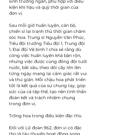
sinh trưởng ngắn, phù hợp với điều 
kiện khí hậu và quỹ thời gian của 
đơn vị.
Sau mỗi giờ huấn luyện, cán bộ, 
chiến sĩ lại tranh thủ thời gian chăm 
sóc hoa. Trung sĩ Nguyễn Văn Phúc, 
Tiểu đội trưởng Tiểu đội 1, Trung đội 
1, Đại đội Vệ binh 1 chia sẻ rằng dù 
công việc huấn luyện khá bận rộn, 
nhưng việc được cùng đồng đội tưới 
nước, bắt sâu, theo dõi cây lớn lên 
từng ngày mang lại cảm giác rất vui 
và thư giãn. Mỗi chậu hoa phát triển 
tốt là kết quả của sự chung tay, góp 
sức của cả tập thể, tạo nên tinh thần 
đoàn kết và trách nhiệm chung 
trong đơn vị.
Trồng hoa trong điều kiện đặc thù
Đối với Lữ đoàn 962, đơn vị có đặc 
thù là tàu thuyền hoạt động song 