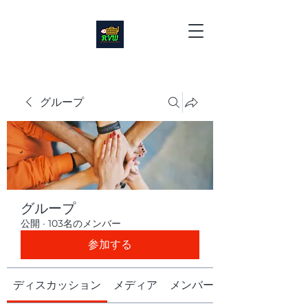
グループ
グループ
公開
·
103名のメンバー
参加する
ディスカッション
メディア
メンバー