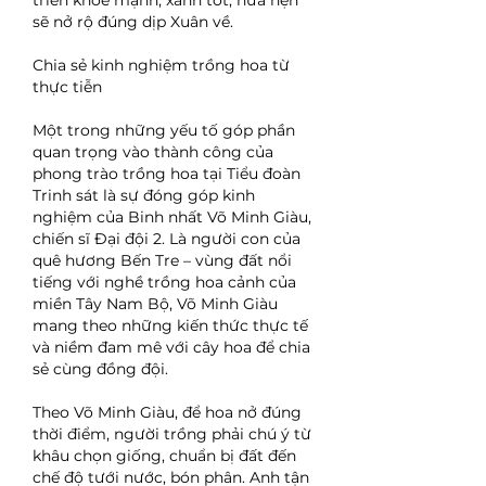
triển khỏe mạnh, xanh tốt, hứa hẹn 
sẽ nở rộ đúng dịp Xuân về.
Chia sẻ kinh nghiệm trồng hoa từ 
thực tiễn
Một trong những yếu tố góp phần 
quan trọng vào thành công của 
phong trào trồng hoa tại Tiểu đoàn 
Trinh sát là sự đóng góp kinh 
nghiệm của Binh nhất Võ Minh Giàu, 
chiến sĩ Đại đội 2. Là người con của 
quê hương Bến Tre – vùng đất nổi 
tiếng với nghề trồng hoa cảnh của 
miền Tây Nam Bộ, Võ Minh Giàu 
mang theo những kiến thức thực tế 
và niềm đam mê với cây hoa để chia 
sẻ cùng đồng đội.
Theo Võ Minh Giàu, để hoa nở đúng 
thời điểm, người trồng phải chú ý từ 
khâu chọn giống, chuẩn bị đất đến 
chế độ tưới nước, bón phân. Anh tận 