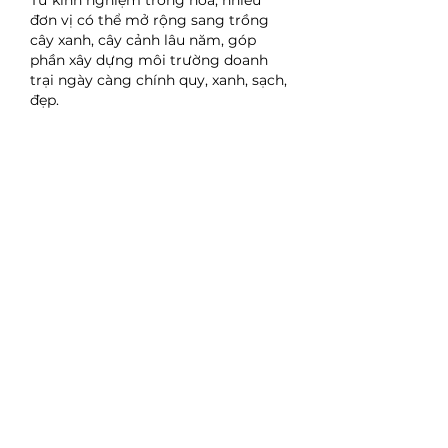
Từ kinh nghiệm trồng hoa, nhiều 
đơn vị có thể mở rộng sang trồng 
cây xanh, cây cảnh lâu năm, góp 
phần xây dựng môi trường doanh 
trại ngày càng chính quy, xanh, sạch, 
đẹp.
Xuân về trong doanh trại
Khi những chậu hoa đồng loạt khoe 
sắc, doanh trại quân đội như được 
khoác lên mình tấm áo mới rực rỡ, 
tràn đầy sức sống. Trong thời gian 
trực Tết, được ngắm nhìn hoa nở, 
được chụp những bức ảnh xuân bên 
đồng đội là khoảnh khắc đẹp, đáng 
nhớ trong cuộc đời quân ngũ của 
mỗi cán bộ, chiến sĩ.
Phong trào trồng hoa đón Tết tại 
các đơn vị thuộc Quân khu 9 đã và 
đang trở thành nét đẹp văn hóa, thể 
hiện tinh thần yêu lao động, yêu cái 