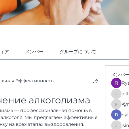
ィア
メンバー
グループについて
メンバ
ельная Эффективность
Ry
jef
чение алкоголизма
jeffrey
Kyr
KyronFi
лизма — профессиональная помощь в 
nyl
 алкоголя. Мы предлагаем эффективные 
ку на всех этапах выздоровления.
jsi
jsimith