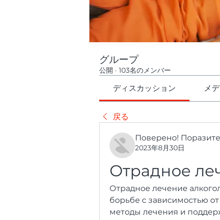
グループ
公開
·
103名のメンバー
ディスカッション
メデ
戻る
Поверено! Поразит
2023年8月30日
Отрадное ле
Отрадное лечение алкого
борьбе с зависимостью от
методы лечения и поддерж