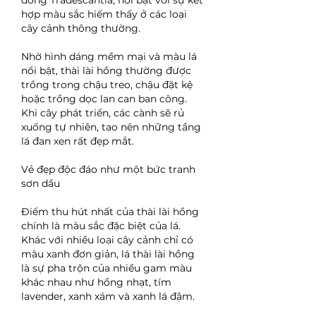
dòng Tradescantia, nổi bật với sự kết 
hợp màu sắc hiếm thấy ở các loại 
cây cảnh thông thường.
Nhờ hình dáng mềm mại và màu lá 
nổi bật, thài lài hồng thường được 
trồng trong chậu treo, chậu đặt kệ 
hoặc trồng dọc lan can ban công. 
Khi cây phát triển, các cành sẽ rủ 
xuống tự nhiên, tạo nên những tầng 
lá đan xen rất đẹp mắt.
Vẻ đẹp độc đáo như một bức tranh 
sơn dầu
Điểm thu hút nhất của thài lài hồng 
chính là màu sắc đặc biệt của lá. 
Khác với nhiều loại cây cảnh chỉ có 
màu xanh đơn giản, lá thài lài hồng 
là sự pha trộn của nhiều gam màu 
khác nhau như hồng nhạt, tím 
lavender, xanh xám và xanh lá đậm.