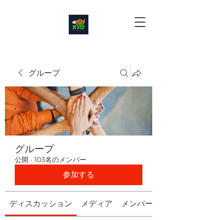
グループ
グループ
公開
·
103名のメンバー
参加する
ディスカッション
メディア
メンバー