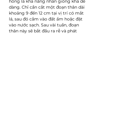
hồng là khả năng nhân giống khá dễ 
dàng. Chỉ cần cắt một đoạn thân dài 
khoảng 9 đến 12 cm tại vị trí có mắt 
lá, sau đó cắm vào đất ẩm hoặc đặt 
vào nước sạch. Sau vài tuần, đoạn 
thân này sẽ bắt đầu ra rễ và phát 
triển thành cây mới.
Nhờ đặc tính này, nhiều người yêu 
cây cảnh thường nhân giống thài lài 
hồng để trồng thêm hoặc chia sẻ với 
bạn bè.
Ngày nay, cây giống thài lài hồng 
cũng được nhân rộng tại nhiều 
nhà 
vườn cây giống
 để đáp ứng nhu cầu 
ngày càng tăng của người chơi cây 
cảnh. Việc lựa chọn cây giống khỏe 
mạnh từ các nhà vườn uy tín sẽ giúp 
cây phát triển tốt hơn ngay từ giai 
đoạn đầu.
Kết luận