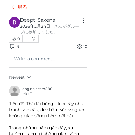
戻る
Deepti Saxena
2026年2月24日
·
さんがグルー
プに参加しました。
0
3
10
Write a comment...
Newest
engine.aszm888
Mar 11
Tiêu đề: Thài lài hồng – loài cây như 
tranh sơn dầu, dễ chăm sóc và giúp 
không gian sống thêm nổi bật
Trong những năm gần đây, xu 
hướng trang trí không gian sống 