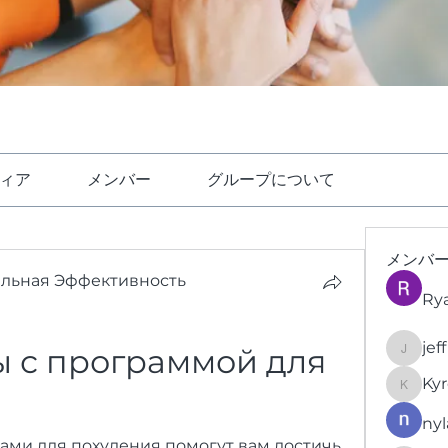
ィア
メンバー
グループについて
メンバ
ельная Эффективность
Ry
jef
 с программой для 
jeffrey
Kyr
KyronFi
nyl
ми для похудения помогут вам достичь 