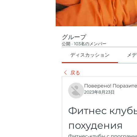
グループ
公開
·
103名のメンバー
ディスカッション
メデ
戻る
Поверено! Поразит
2023年8月23日
Фитнес клубы
похудения
Фитнес-клубы с программа