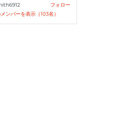
mith6912
フォロー
6912
メンバーを表示（103名）