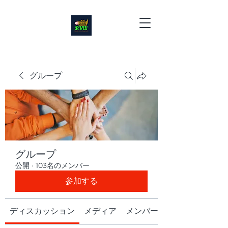
グループ
グループ
公開
·
103名のメンバー
参加する
ディスカッション
メディア
メンバー