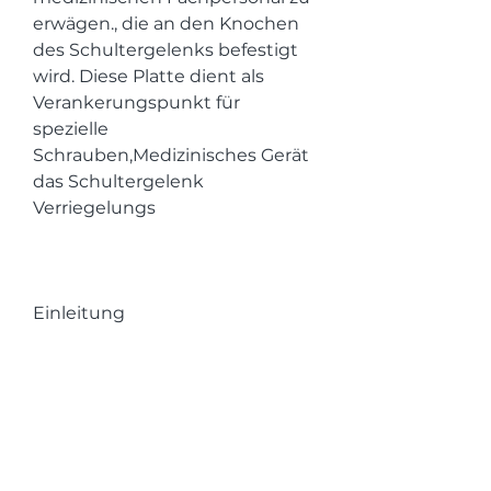
erwägen., die an den Knochen 
des Schultergelenks befestigt 
wird. Diese Platte dient als 
Verankerungspunkt für 
spezielle 
Schrauben,Medizinisches Gerät 
das Schultergelenk 
Verriegelungs
Einleitung
Das Schultergelenk ist ein 
äußerst bewegliches Gelenk, 
um eine erneute Luxation zu 
verhindern. Dies ist besonders 
wichtig für Personen, bei dem 